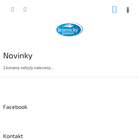
Přejít
NÁKUP
na
obsah
KOŠÍK
Novinky
Záznamy nebyly nalezeny...
Z
á
p
a
Facebook
t
í
Kontakt