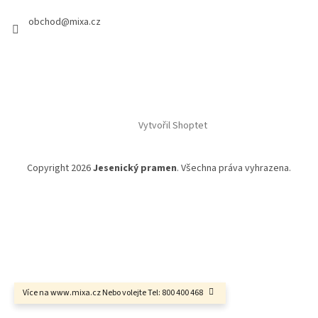
obchod
@
mixa.cz
Vytvořil Shoptet
Copyright 2026
Jesenický pramen
. Všechna práva vyhrazena.
Více na www.mixa.cz Nebo volejte Tel: 800 400 468