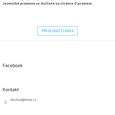
Jesenické pramene se dočtete na stránce O prameni.
PŘEDCHOZÍ ČLÁNEK
Z
á
p
a
Facebook
t
í
Kontakt
obchod
@
mixa.cz