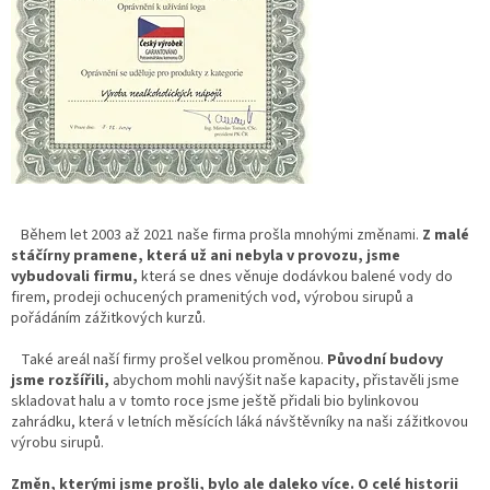
Během let 2003 až 2021 naše firma prošla mnohými změnami.
Z malé
stáčírny pramene, která už ani nebyla v provozu, jsme
vybudovali firmu,
která se dnes věnuje dodávkou balené vody do
firem, prodeji ochucených pramenitých vod, výrobou sirupů a
pořádáním zážitkových kurzů.
Také areál naší firmy prošel velkou proměnou.
Původní budovy
jsme rozšířili,
abychom mohli navýšit naše kapacity, přistavěli jsme
skladovat halu a v tomto roce jsme ještě přidali bio bylinkovou
zahrádku, která v letních měsících láká návštěvníky na naši zážitkovou
výrobu sirupů.
Změn, kterými jsme prošli, bylo ale daleko více. O celé historii