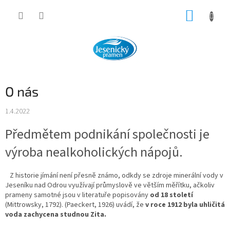
Přejít
NÁKUP
na
obsah
KOŠÍK
O nás
1.4.2022
Předmětem podnikání společnosti je
výroba nealkoholických nápojů.
Z historie jímání není přesně známo, odkdy se zdroje minerální vody v
Jeseníku nad Odrou využívají průmyslově ve větším měřítku, ačkoliv
prameny samotné jsou v literatuře popisovány
od 18 století
(Mittrowsky, 1792). (Paeckert, 1926) uvádí, že
v roce 1912 byla uhličitá
voda zachycena studnou Zita.