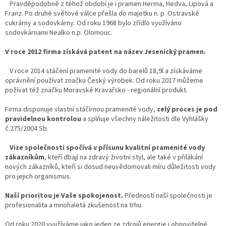
Pravděpodobně z téhož období je i pramen Herma, Hedva, Lipová a
Franz. Po druhé světové válce přešla do majetku n. p. Ostravské
cukrárny a sodovkárny. Od roku 1968 bylo zřídlo využíváno
sodovkárnami Nealko n.p. Olomouc.
V roce 2012 firma získává patent na název Jesenický pramen.
V roce 2014 stáčení pramenité vody do barelů 18,9l a získáváme
oprávnění používat značku Český výrobek. Od roku 2017 můžeme
požívat též značku Moravské Kravařsko - regionální produkt.
Firma disponuje vlastní stáčírnou pramenité vody,
celý proces je pod
pravidelnou kontrolou
a splňuje všechny náležitosti dle Vyhlášky
č.275/2004 Sb.
Vize společnosti spočívá v přísunu kvalitní pramenité vody
zákazníkům
, kteří dbají na zdravý životní styl, ale také v přilákání
nových zákazníků, kteří si dosud neuvědomovali míru důležitosti vody
pro jejich organismus.
Naší prioritou je Vaše spokojenost.
Předností naší společnosti je
profesionalita a mnohaletá zkušenost na trhu.
Od roku 2020 využíváme jako jeden ze zdrojů energie i obnovitelné