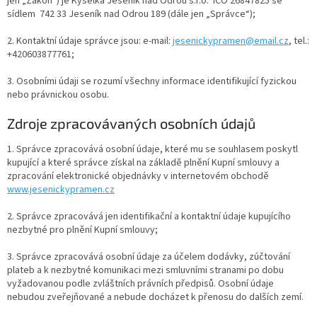
jen „Zákon“) je Kyselka Jeseník nad Odrou s.r.o. IČO 26847825 se
sídlem 742 33 Jeseník nad Odrou 189 (dále jen „Správce“);
2. Kontaktní údaje správce jsou: e-mail:
jesenickypramen@email.cz
, tel.:
+420603877761;
3. Osobními údaji se rozumí všechny informace identifikující fyzickou
nebo právnickou osobu.
Zdroje zpracovávaných osobních údajů
1. Správce zpracovává osobní údaje, které mu se souhlasem poskytl
kupující a které správce získal na základě plnění Kupní smlouvy a
zpracování elektronické objednávky v internetovém obchodě
www.jesenickypramen.cz
2. Správce zpracovává jen identifikační a kontaktní údaje kupujícího
nezbytné pro plnění Kupní smlouvy;
3. Správce zpracovává osobní údaje za účelem dodávky, zúčtování
plateb a k nezbytné komunikaci mezi smluvními stranami po dobu
vyžadovanou podle zvláštních právních předpisů. Osobní údaje
nebudou zveřejňované a nebude docházet k přenosu do dalších zemí.