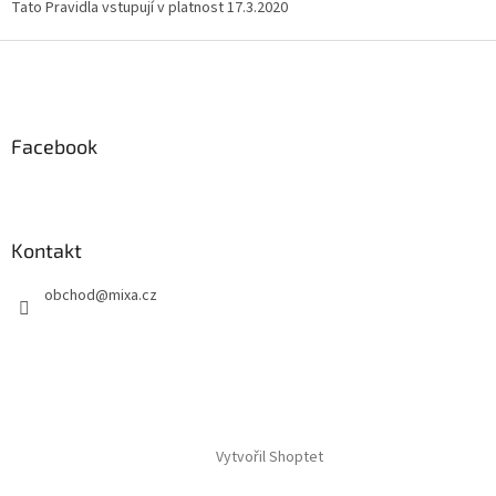
Tato Pravidla vstupují v platnost 17.3.2020
Z
á
p
a
Facebook
t
í
Kontakt
obchod
@
mixa.cz
Vytvořil Shoptet