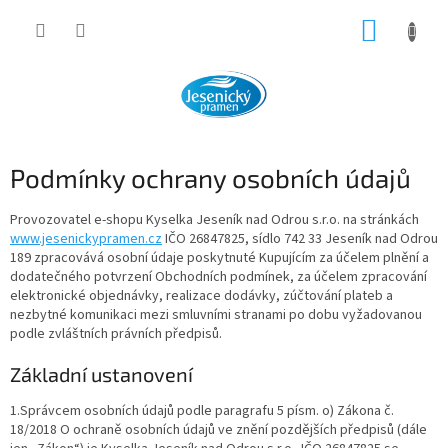
Přejít
NÁKUP
na
obsah
KOŠÍK
Podmínky ochrany osobních údajů
Provozovatel e-shopu Kyselka Jeseník nad Odrou s.r.o. na stránkách
www.jesenickypramen.cz
IČO 26847825, sídlo 742 33 Jeseník nad Odrou
189 zpracovává osobní údaje poskytnuté Kupujícím za účelem plnění a
dodatečného potvrzení Obchodních podmínek, za účelem zpracování
elektronické objednávky, realizace dodávky, zúčtování plateb a
nezbytné komunikaci mezi smluvními stranami po dobu vyžadovanou
podle zvláštních právních předpisů.
Základní ustanovení
1.Správcem osobních údajů podle paragrafu 5 písm. o) Zákona č.
18/2018 O ochraně osobních údajů ve znění pozdějších předpisů (dále