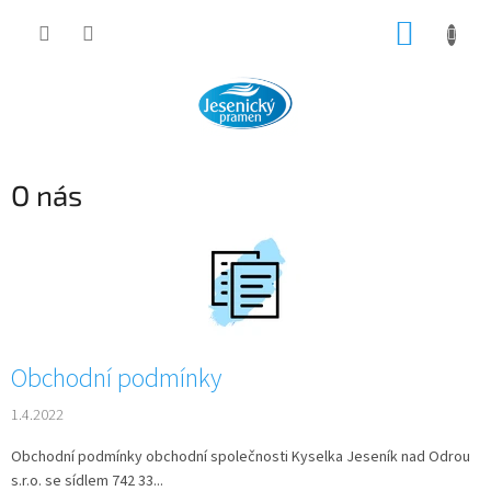
Přejít
NÁKUP
na
obsah
KOŠÍK
O nás
V
ý
p
i
s
č
Obchodní podmínky
l
á
1.4.2022
n
k
Obchodní podmínky obchodní společnosti Kyselka Jeseník nad Odrou
ů
s.r.o. se sídlem 742 33...