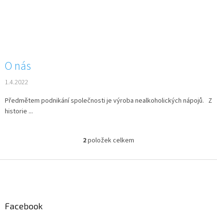
O nás
1.4.2022
Předmětem podnikání společnosti je výroba nealkoholických nápojů.​ Z
historie ...
2
položek celkem
O
v
l
Z
á
á
d
p
a
a
c
Facebook
t
í