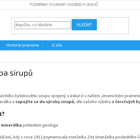
PODMÍNKY OCHRANY OSOBNÍCH ÚDAJŮ
HLEDAT
Historie pramene
O nás
ba sirupů
astního bylinkového sirupu spojený s exkurzí v našem Jesenickém prameni.
nerálka a
zapojíte se do výroby sirupů
, dle vašeho výběru
z čerstvých b
t?
á minerálka
pohledem geologa
táčení, kdy v roce 1912 pojmenovala manželka Zita (manželka posledního č