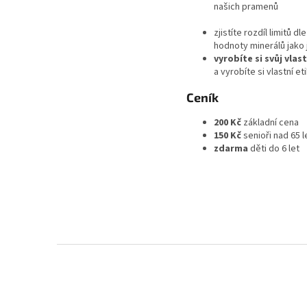
našich pramenů
zjistíte rozdíl limitů
hodnoty minerálů jako 
vyrobíte si svůj vlast
a vyrobíte si vlastní et
Ceník​
200 Kč
základní cena
150 Kč
senioři nad 65 l
zdarma
děti do 6 let
Z
á
p
a