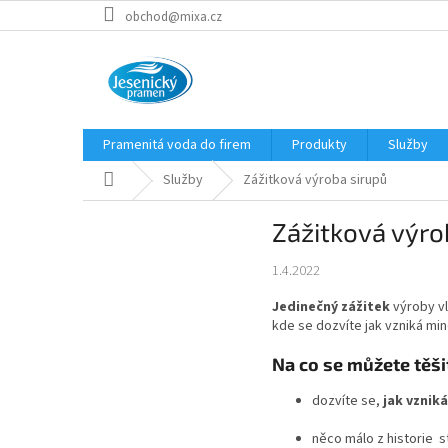
Přejít
obchod@mixa.cz
na
obsah
Pramenitá voda do firem
Produkty
Služby
Domů
Služby
Zážitková výroba sirupů
Zážitková výro
1.4.2022
Jedinečný zážitek
výroby vl
kde se dozvíte jak vzniká mi
Na co se můžete těši
dozvíte se,
jak vznik
něco málo z historie s