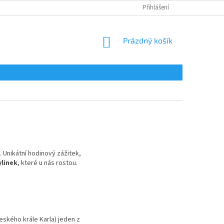
Přihlášení
NÁKUPNÍ
Prázdný košík
KOŠÍK
 Unikátní hodinový zážitek,
ylinek
, které u nás rostou.
eského krále Karla) jeden z