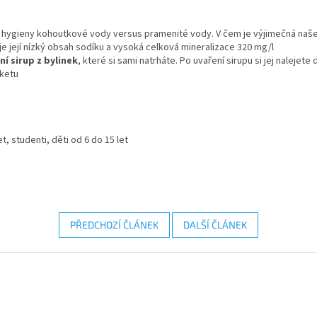
 dle hygieny kohoutkové vody versus pramenité vody. V čem je výjimečná na
je její nízký obsah sodíku a vysoká celková mineralizace 320 mg/l
ní sirup z bylinek
, které si sami natrháte. Po uvaření sirupu si jej nalejet
iketu
et, studenti, děti od 6 do 15 let
PŘEDCHOZÍ ČLÁNEK
DALŠÍ ČLÁNEK